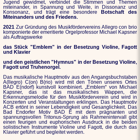
Jugend gewidmet, verbindet die Stimmen und Themen
miteinander, in Spannung und Weite, in Dissonanz und
Konsonanz, und trägt eine besondere
Botschaft des
Miteinanders und des Friedens.
2021
Zur Gründung des Musikfördervereins Allegro con brio
komponierte der emeritierte Orgelprofessor Michael Kapsner
als Auftragswerke
das Stück "Emblem" in der Besetzung Violine, Fagott
und Klavier
und den geistlichen "Hymnus" in der Besetzung Violine,
Fagott und Truhenorgel.
Das musikalische Hauptmotiv aus den Angangsbuchstaben
A(llegro) C(on) B(rio) wird mit den Tönen unseres Ortes
BAD E(ndorf) kunstvoll kombiniert. „Emblem“ von Michael
Kapsner, das ist das musikalisches Wappen, die
Erkennungsmelodie für den Musikförderverein und wird in
Konzerten und Veranstaltungen erklingen. Das Hauptmotiv
ACB ertönt in seiner Lebendigkeit und Gesanglichkeit. Das
Bad Endorfer Motiv BAD E mit dem prägnanten und
spannungsvollen Tritonus-Sprung als Rahmenintervall gibt
einen feurigen und euphorischen Ausdruck in die beiden
solistischen Instrumente Violine und Fagott, die durch das
Klavier geführt und begleitet werden.