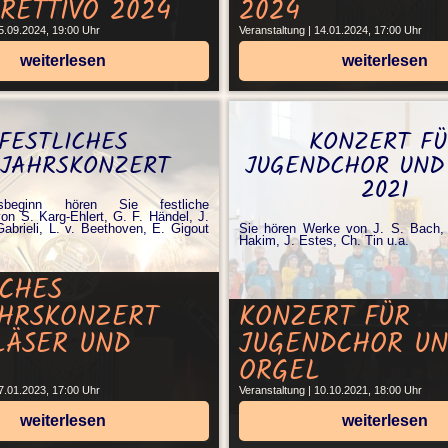
RETTIVO 2024
2024
15.09.2024, 19:00 Uhr
Veranstaltung | 14.01.2024, 17:00 Uhr
weiterlesen
weiterlesen
FESTLICHES
KONZERT FÜ
JAHRSKONZERT
JUGENDCHOR UND
2021
beginn hören Sie festliche
on S. Karg-Ehlert, G. F. Händel, J.
abrieli, L. v. Beethoven, E. Gigout
Sie hören Werke von J. S. Bach, 
Hakim, J. Estes, Ch. Tin u.a.
ICHES
HRSKONZERT
KONZERT FÜR
LÄSER UND
JUGENDCHOR U
ORGEL
07.01.2023, 17:00 Uhr
Veranstaltung | 10.10.2021, 18:00 Uhr
weiterlesen
weiterlesen