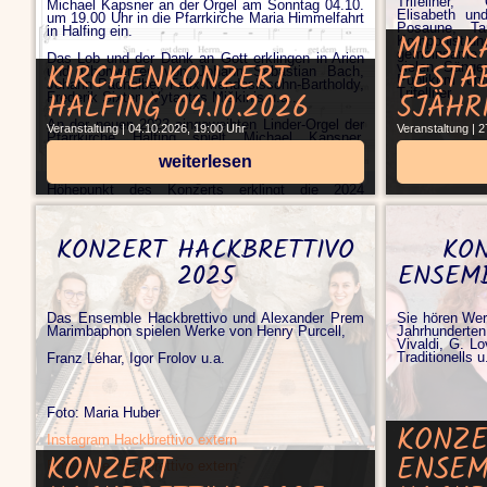
Trifellner, 
Michael Kapsner an der Orgel am Sonntag 04.10.
Elisabeth un
um 19.00 Uhr in die Pfarrkirche Maria Himmelfahrt
Posaune, Ta
in Halfing ein.
MUSIK
Komponist und
gemeinsame 
Das Lob und der Dank an Gott erklingen in Arien
KIRCHENKONZERT
FESTA
vielen Säng
und Chorwerken von Johann Sebastian Bach,
Publikum unt
Johann Pachelbel, Felix Mendeslssohn-Bartholdy,
Trifellner.
HALFING 04.10.2026
5JÄHR
Frederik Sixten, Vytautas Miškinis u.a..
An der neuen 2023 eingeweihten Linder-Orgel der
Veranstaltung | 04.10.2026, 19:00 Uhr
Veranstaltung | 
Pfarrkirche Halfing spielt Michael Kapsner,
emeritierter Professor für Orgel an der
weiterlesen
Musikhochschule Weimar, Werke von Johann
Sebastian Bach und eigene Kompositionen. Zum
Höhepunkt des Konzerts erklingt die 2024
entstandene Vertonung "Salve Regina" von
Michael Kapsner. Das Werk ist durchdrungen von
der strahlenden Marien-Antiphon und vereint die
KONZERT HACKBRETTIVO
KO
Solisten gemeinsam mit dem Vokalensemble und
der Orgel.
2025
ENSEM
Tickets beim iPunkt in Bad Endorf erhältlich,
Reservierung unter Allegro-con-brio.de
Das Ensemble Hackbrettivo und Alexander Prem
Sie hören Wer
Marimbaphon spielen Werke von Henry Purcell,
Jahrhunderten
Vivaldi, G. Lo
Traditionells u
Franz Léhar, Igor Frolov u.a.
Foto: Maria Huber
KONZE
Instagram Hackbrettivo extern
KONZERT
ENSE
Ensemble Hackbrettivo extern