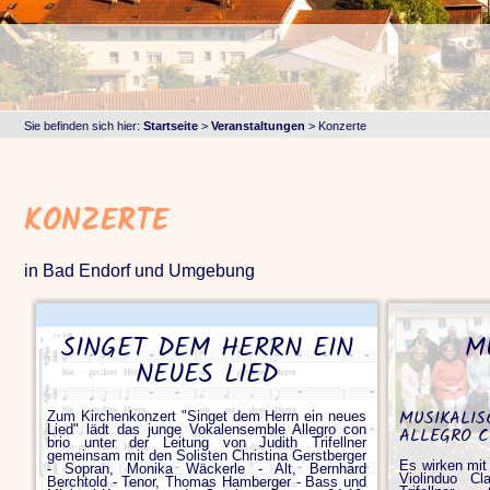
Sie befinden sich hier:
Startseite
>
Veranstaltungen
>
Konzerte
KONZERTE
in Bad Endorf und Umgebung
SINGET DEM HERRN EIN
M
NEUES LIED
MUSIKALI
Zum Kirchenkonzert "Singet dem Herrn ein neues
Lied" lädt das junge Vokalensemble Allegro con
ALLEGRO C
brio unter der Leitung von Judith Trifellner
gemeinsam mit den Solisten Christina Gerstberger
Es wirken mit
- Sopran, Monika Wäckerle - Alt, Bernhard
Violinduo C
Berchtold - Tenor, Thomas Hamberger - Bass und