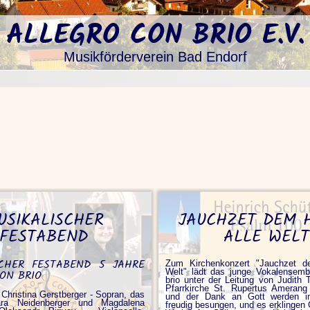
ALLEGRO CON BRIO E.V.
Musikförderverein Bad Endorf
USIKALISCHER
JAUCHZET DEM 
FESTABEND
ALLE WELT
SCHER FESTABEND 5 JAHRE
Zum Kirchenkonzert "Jauchzet d
Welt" lädt das junge Vokalensemb
ON BRIO
brio unter der Leitung von Judith Tr
Pfarrkirche St. Rupertus Amerang
 Christina Gerstberger - Sopran, das
und der Dank an Gott werden 
lara Neidenberger und Magdalena
freudig besungen, und es erklingen