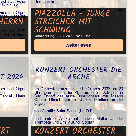
Schütz, Felix
Rosenheim.
škinis u.a.
Das Konzert findet statt im Rahmen des
PIAZZOLLA - JUNGE
riedrich Orgel
Musiksommers zwischen Inn und Salzach.
ichael Kapsner
HERRN
STREICHER MIT
h und eigene
SCHWUNG
ingt die 2025
i" von Michael
Veranstaltung | 16.05.2026, 20:00 Uhr
ensemble und
r Orgel.
weiterlesen
Rahmen des
lzach statt.
rn
S
KONZERT ORCHESTER DIE
T 2024
ARCHE
äser und Orgel
Im Orchesterkonzert am 21. Oktober 2023 um 20
ach,
Uhr hören sie in der Pfarrkirche St. Jakobus in
Gabrieli, Hans
Bad Endorf das erste Orgelkonzert von Joseph
Gabriel Rheinberger mit Judith Trifellner an der
Orgel,
von Camille Saint-Saëns „La Foi“
und andere Werke mit Ludwig Müller an der
Trompete und Emily Jung, Sopran
RT
KONZERT ORCHESTER
Unter Leitung von Rainer Heilmann-Mirow spielt
das Orchester DIE ARCHE.