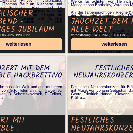
Oleksandr Piriyev - Violoncello,
Werke für Solisten von Heinrich 
d Thomas Baur an Klarinette und
Mendelssohn-Bartholdy, Vytautas Mi
nja Schelter - Fagott und der
ALISCHER
 Pianist Michael Kapsner. Auch der
An der farbenprächtigen Riegner&F
Gesang kommt zum Klingen mit
der Pfarrkirche Amerang spielt M
BEND -
JAUCHZET DEM 
erinnen und Sängern und mit dem
Werke von Johann Sebastian Bac
er der Gesamtleitung von Judith
Kompositionen.
IGES JUBILÄUM
ALLE WELT
Zum Höhepunkt des Konzerts erkl
entstandene Vertonung "Regina coel
27.06.2026, 19:00 Uhr
Veranstaltung | 14.06.2026, 19:00 Uhr
Kapsner, komponiert für Vokal
Solisten und als virtuose Toccata fü
weiterlesen
weiterlesen
Das Konzert findet im 
Musiksommers zwischen Inn und Sa
Musiksommer 2026 Programm exte
NZERT MIT DEM
FESTLICHE
BLE HACKBRETTIVO
NEUJAHRSKONZER
ke aus aller Welt und aus mehreren
Festliches Neujahrskonzert für Bl
 von G.P. Telemann, L. Traiger, A.
mit Musik von Johann Sebastian B
vati, D. Schostakovitsch, F. Fellner,
Georg Friedrich Händel, Giovanni 
.a.
Kröll u.a.
RT MIT
FESTLICHES
MBLE
NEUJAHRSKONZE