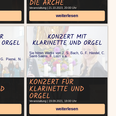
DIE ARCHE
Veranstaltung | 21.10.2023, 20:00 Uhr
weiterlesen
R
KONZERT MIT
 ORGEL
KLARINETTE UND ORGEL
Sie hören Werke von J. S. Bach, G. F. Händel, C.
Saint-Saëns, F. Liszt u.a.
G. Pierné, N.
KONZERT FÜR
ND
KLARINETTE UND
ORGEL
Veranstaltung | 19.09.2021, 18:00 Uhr
weiterlesen