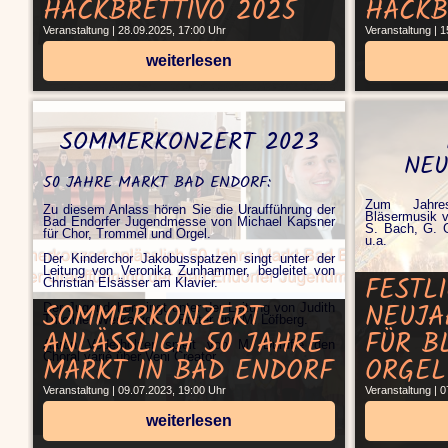
HACKBRETTIVO 2025
HACKB
Veranstaltung | 28.09.2025, 17:00 Uhr
Veranstaltung | 
weiterlesen
SOMMERKONZERT 2023
NEU
50 JAHRE MARKT BAD ENDORF:
Zum Jahres
Zu diesem Anlass hören Sie die Uraufführung der
Bläsermusik v
Bad Endorfer Jugendmesse von Michael Kapsner
S. Bach, G. G
für Chor, Trommel und Orgel.
u.a.
Der Kinderchor Jakobusspatzen singt unter der
Leitung von Veronika Zunhammer, begleitet von
FESTL
Christian Elsässer am Klavier.
SOMMERKONZERT
NEUJA
Der Jugendchor singt unter der Leitung von Judith
Trifellner Werke von J. Rutter und M. Löfberg.
ANLÄSSLICH 50 JAHRE
FÜR B
Aaron Voderholzer spielt von M. Duruflé den
Choral varié über Veni Creator.
MARKT IN BAD ENDORF
ORGEL
Veranstaltung | 09.07.2023, 19:00 Uhr
Veranstaltung | 
weiterlesen