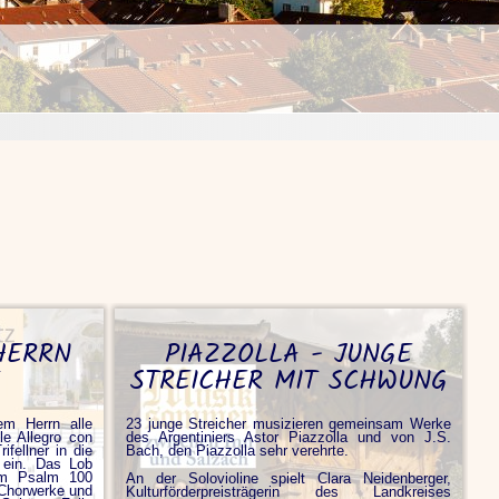
HERRN
PIAZZOLLA - JUNGE
STREICHER MIT SCHWUNG
em Herrn alle
23 junge Streicher musizieren gemeinsam Werke
le Allegro con
des Argentiniers Astor Piazzolla und von J.S.
ifellner in die
Bach, den Piazzolla sehr verehrte.
 ein. Das Lob
im Psalm 100
An der Solovioline spielt Clara Neidenberger,
 Chorwerke und
Kulturförderpreisträgerin des Landkreises